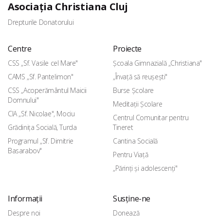
Asociația Christiana Cluj
Drepturile Donatorului
Centre
Proiecte
CSS „Sf. Vasile cel Mare"
Școala Gimnazială „Christiana"
CAMS „Sf. Pantelimon"
„Învață să reușești"
CSS „Acoperământul Maicii
Burse Școlare
Domnului"
Meditații Școlare
CIA „Sf. Nicolae", Mociu
Centrul Comunitar pentru
Grădinița Socială, Turda
Tineret
Programul „Sf. Dimitrie
Cantina Socială
Basarabov"
Pentru Viață
„Părinți și adolescenți"
Informații
Susține-ne
Despre noi
Donează