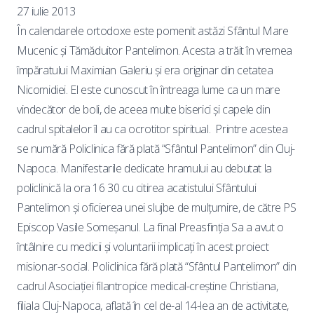
27 iulie 2013
În calendarele ortodoxe este pomenit astăzi Sfântul Mare
Mucenic şi Tămăduitor Pantelimon. Acesta a trăit în vremea
împăratului Maximian Galeriu şi era originar din cetatea
Nicomidiei. El este cunoscut în întreaga lume ca un mare
vindecător de boli, de aceea multe biserici și capele din
cadrul spitalelor îl au ca ocrotitor spiritual. Printre acestea
se numără Policlinica fără plată “Sfântul Pantelimon” din Cluj-
Napoca. Manifestarile dedicate hramului au debutat la
policlinică la ora 16 30 cu citirea acatistului Sfântului
Pantelimon și oficierea unei slujbe de mulțumire, de către PS
Episcop Vasile Someșanul. La final Preasfinția Sa a avut o
întâlnire cu medicii și voluntarii implicați în acest proiect
misionar-social. Policlinica fără plată “Sfântul Pantelimon” din
cadrul Asociației filantropice medical-creștine Christiana,
filiala Cluj-Napoca, aflată în cel de-al 14-lea an de activitate,