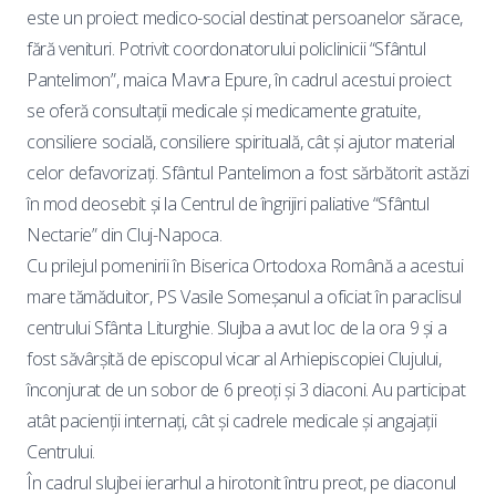
este un proiect medico-social destinat persoanelor sărace,
fără venituri. Potrivit coordonatorului policlinicii “Sfântul
Pantelimon”, maica Mavra Epure, în cadrul acestui proiect
se oferă consultații medicale și medicamente gratuite,
consiliere socială, consiliere spirituală, cât și ajutor material
celor defavorizați. Sfântul Pantelimon a fost sărbătorit astăzi
în mod deosebit și la Centrul de îngrijiri paliative “Sfântul
Nectarie” din Cluj-Napoca.
Cu prilejul pomenirii în Biserica Ortodoxa Română a acestui
mare tămăduitor, PS Vasile Someșanul a oficiat în paraclisul
centrului Sfânta Liturghie. Slujba a avut loc de la ora 9 și a
fost săvârșită de episcopul vicar al Arhiepiscopiei Clujului,
înconjurat de un sobor de 6 preoți și 3 diaconi. Au participat
atât pacienții internați, cât și cadrele medicale și angajații
Centrului.
În cadrul slujbei ierarhul a hirotonit întru preot, pe diaconul