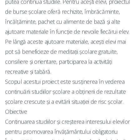
putea continua studiile. Pentru aceşti elevi, proiectul
de burse şcolare oferă rechizite, îmbrăcăminte,
încălţăminte, pachet cu alimente de bază şi alte
ajutoare materiale în funcţie de nevoile fiecărui elev.
Pe lângă aceste ajutoare materiale, aceşti elevi mai
pot să beneficieze de meditaţii şcolare gratuite,
consiliere şi orientare, participarea la activităţi
recreative şi tabără.
Scopul acestui proiect este susţinerea în vederea
continuării studiilor şcolare a obţinerii de rezultate
şcolare crescute şi a evitării situaţiei de risc şcolar.
Obiective
Continuarea studiilor şi creşterea interesului elevilor
pentru promovarea învăţământului obligatoriu