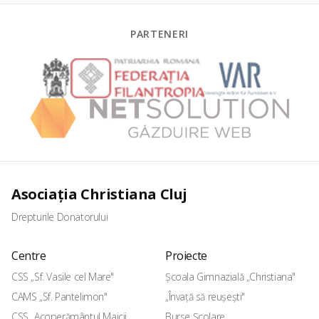
PARTENERI
Asociația Christiana Cluj
Drepturile Donatorului
Centre
Proiecte
CSS „Sf. Vasile cel Mare"
Școala Gimnazială „Christiana"
CAMS „Sf. Pantelimon"
„Învață să reușești"
CSS „Acoperământul Maicii
Burse Școlare