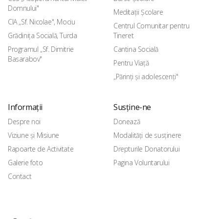
Domnului"
Meditații Școlare
CIA „Sf. Nicolae", Mociu
Centrul Comunitar pentru
Grădinița Socială, Turda
Tineret
Programul „Sf. Dimitrie
Cantina Socială
Basarabov"
Pentru Viață
„Părinți și adolescenți"
Informații
Susține-ne
Despre noi
Donează
Viziune și Misiune
Modalități de susținere
Rapoarte de Activitate
Drepturile Donatorului
Galerie foto
Pagina Voluntarului
Contact