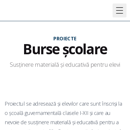
Togg
PROIECTE
Burse şcolare
Susţinere materială şi educativă pentru elevi
Proiectul se adresează şi elevilor care sunt înscrişi la
o şcoală guvernamentală clasele I-XII şi care au
nevoie de susţinere materială şi educativă pentru a